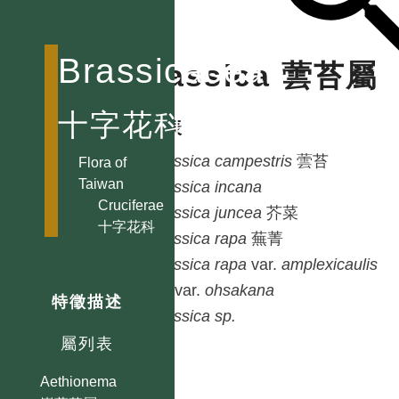
Brassicaceae
Brassica 蕓苔屬
十字花科
種列表
Brassica
campestris
蕓苔
Flora of
Taiwan
Brassica
incana
Cruciferae
Brassica
juncea
芥菜
十字花科
Brassica
rapa
蕪菁
Brassica
rapa
var.
amplexicaulis
subvar.
ohsakana
特徵描述
Brassica
sp.
屬列表
Aethionema