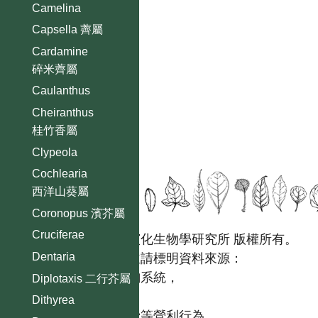
Camelina
Capsella 薺屬
Cardamine
碎米薺屬
Caulanthus
Cheiranthus
桂竹香屬
Clypeola
Cochlearia
西洋山葵屬
Coronopus 濱芥屬
Cruciferae
國立台灣大學生態學與演化生物學研究所 版權所有。
Dentaria
歡迎引用本網站資料，並請標明資料來源：
【台灣植物資訊整合查詢系統，
Diplotaxis 二行芥屬
https://tai2.ntu.edu.tw。】
Dithyrea
且不得有收取資料查詢費等營利行為。