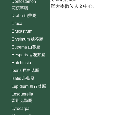
Dontostemon
如需商業使用，請聯繫
台灣大學數位人文中心
。
花旗竿屬
Draba 山薺屬
Eruca
Erucastrum
Erysimum 糖芥屬
Eutrema 山葵屬
Hesperis 香花芥屬
Hutchinsia
Iberis 屈曲花屬
Isatis 菘藍屬
Lepidium 獨行菜屬
Lesquerella
雷斯克勒屬
Lyrocarpa