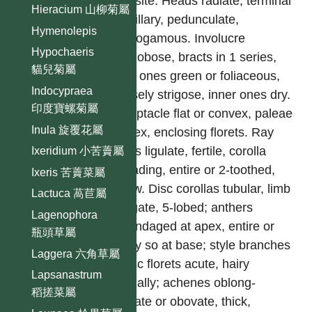
opposite. Heads radiate, terminal
Hieracium 山柳菊屬
or axillary, pedunculate,
Hymenolepis
heterogamous. Involucre
Hypochaeris
subglobose, bracts in 1 series,
貓兒菊屬
outer ones green or foliaceous,
Indocypraea
coarsely strigose, inner ones dry.
印度寶螺菊屬
Receptacle flat or convex, paleae
Inula 旋覆花屬
convex, enclosing florets. Ray
florets ligulate, fertile, corolla
Ixeridium 小苦藚屬
spreading, entire or 2-toothed,
Ixeris 苦藚菜屬
yellow. Disc corollas tubular, limb
Lactuca 萵苣屬
elongate, 5-lobed; anthers
Lagenophora
appendaged at apex, entire or
瓶頭草屬
nearly so at base; style branches
Laggera 六角草屬
of disc florets acute, hairy
Lapsanastrum
abaxially; achenes oblong-
稻搓菜屬
cuneate or obovate, thick,