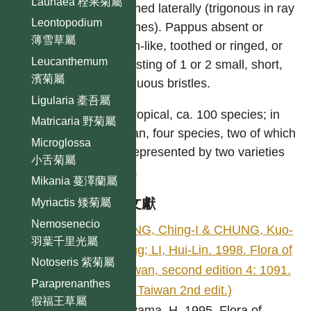
Launaea 栓果菊屬
flattened laterally (trigonous in ray
Leontopodium
achenes). Pappus absent or
薄雪草屬
crown-like, toothed or ringed, or
Leucanthemum
consisting of 1 or 2 small, short,
濱菊屬
deciduous bristles.
Ligularia 橐吾屬
Pantropical, ca. 100 species; in
Matricaria 野菊屬
Taiwan, four species, two of which
Microglossa
are represented by two varieties
小舌菊屬
each.
Mikania 蔓澤蘭屬
參考文獻
Myriactis 矮菊屬
Nemosenecio
PENG, Ching-I & CHUNG, Kuo-
羽葉千里光屬
Fang; LI, Hui-Lin. 1998. Flora of
Notoseris 紫菊屬
Taiwan, second edition 4: 1091.
Paraprenanthes
(Fl. Taiwan 2nd edit.)
假福王草屬
Koyama, H. 1995. Flora of