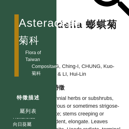
Gaillardia 天人菊屬
Galinsoga 小米菊屬
Asteraceae
Wedelia 蟛蜞菊
Gerbera 大丁草屬
Glossocardia
屬
菊科
香茹屬
Gnaphalium
Flora of
作者
鼠麴草屬
Taiwan
Grangea 線球菊屬
PENG, Ching-I, CHUNG, Kuo-
Compositae
菊科
Fang & LI, Hui-Lin
Guizotia 小油菊屬
Gymnanthemum
型態特徵
Gymnocoronis
特徵描述
Perennial herbs or subshrubs,
光冠水菊屬
scabrous or sometimes strigose-
Gynura 三七草屬
屬列表
hirsute; stems creeping or
Helianthus
scandent, elongate. Leaves
向日葵屬