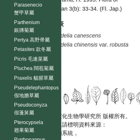
Parasenecio
Japan 3(b): 33-34. (Fl. Jap.)
蟹甲草屬
Parthenium
種列表
銀膞菊屬
Wedelia
canescens
Pertya 高野帚屬
Wedelia
chinensis
var.
robusta
Petasites 款冬屬
Picris 毛連菜屬
Pluchea 闊苞菊屬
Praxelis 貓腥草屬
Pseudelephantopus
假地膽草屬
Pseudoconyza
假蓬舅屬
國立台灣大學生態學與演化生物學研究所 版權所有。
Pterocypsela
歡迎引用本網站資料，並請標明資料來源：
翅果菊屬
【台灣植物資訊整合查詢系統，
Pyrrhopappus