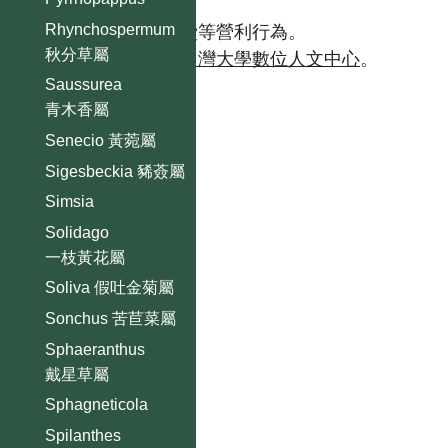
https://tai2.ntu.edu.tw。】
Rhynchospermum
且不得有收取資料查詢費等營利行為。
秋分草屬
如需商業使用，請聯繫
台灣大學數位人文中心
。
Saussurea
青木香屬
Senecio 黃菀屬
Sigesbeckia 豨薟屬
Simsia
Solidago
一枝黃花屬
Soliva 假吐金菊屬
Sonchus 苦苣菜屬
Sphaeranthus
戴星草屬
Sphagneticola
Spilanthes