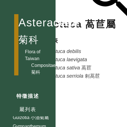
Erechtites 饑荒草屬
Erigeron 飛蓬屬
Asteraceae
Lactuca 萵苣屬
Eupatorium 澤蘭屬
Farfugium 山菊屬
菊科
種列表
Flaveria 黃頂菊屬
Lactuca
debilis
Gaillardia 天人菊屬
Flora of
Taiwan
Lactuca
laevigata
Galinsoga 小米菊屬
Compositae
Lactuca
sativa
萵苣
Gerbera 大丁草屬
菊科
Lactuca
serriola
刺萵苣
Glossocardia
香茹屬
Gnaphalium
特徵描述
鼠麴草屬
Grangea 線球菊屬
屬列表
Guizotia 小油菊屬
Gymnanthemum