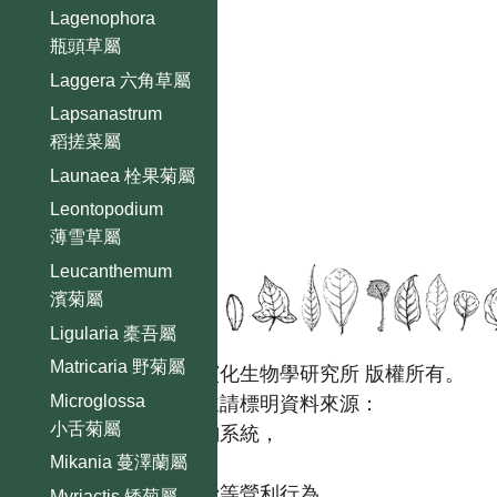
Lagenophora
瓶頭草屬
Laggera 六角草屬
Lapsanastrum
稻搓菜屬
Launaea 栓果菊屬
Leontopodium
薄雪草屬
Leucanthemum
濱菊屬
Ligularia 橐吾屬
Matricaria 野菊屬
國立台灣大學生態學與演化生物學研究所 版權所有。
Microglossa
歡迎引用本網站資料，並請標明資料來源：
小舌菊屬
【台灣植物資訊整合查詢系統，
https://tai2.ntu.edu.tw。】
Mikania 蔓澤蘭屬
且不得有收取資料查詢費等營利行為。
Myriactis 矮菊屬