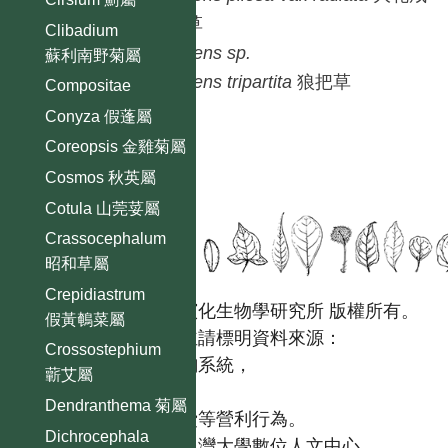
豐草
Clibadium
Bidens
sp.
蘇利南野菊屬
Bidens
tripartita
狼把草
Compositae
Conyza 假蓬屬
Coreopsis 金雞菊屬
Cosmos 秋英屬
Cotula 山莞荽屬
Crassocephalum
昭和草屬
Crepidiastrum
國立台灣大學生態學與演化生物學研究所 版權所有。
假黃鵪菜屬
歡迎引用本網站資料，並請標明資料來源：
Crossostephium
【台灣植物資訊整合查詢系統，
蘄艾屬
https://tai2.ntu.edu.tw。】
Dendranthema 菊屬
且不得有收取資料查詢費等營利行為。
Dichrocephala
如需商業使用，請聯繫
台灣大學數位人文中心
。