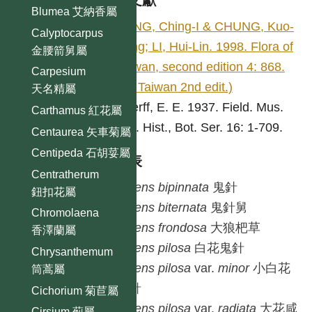
參考文獻
Blumea 艾納香屬
PENG, Ching-I & CHUNG, Kuo-
Calyptocarpus
Fang; LI, Hui-Lin. 1998. Flora of
金腰箭舅屬
Taiwan, second edition 4: 868.
Carpesium
(Fl. Taiwan 2nd edit.)
天名精屬
Sherff, E. E. 1937. Field. Mus.
Carthamus 紅花屬
Nat. Hist., Bot. Ser. 16: 1-709.
Centaurea 矢車菊屬
Centipeda 石胡荽屬
種列表
Centratherum
Bidens
bipinnata
鬼針
鈕扣花屬
Bidens
biternata
鬼針舅
Chromolaena
Bidens
frondosa
大狼杷草
香澤蘭屬
Bidens
pilosa
白花鬼針
Chrysanthemum
Bidens
pilosa
var.
minor
小白花
筒蒿屬
鬼針
Cichorium 菊苣屬
Bidens
pilosa
var.
radiata
大花咸
Cirsium 薊屬