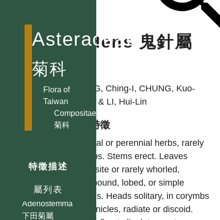
Asteraceae
Bidens 鬼針屬
菊科
作者
PENG, Ching-I, CHUNG, Kuo-
Flora of
Fang & LI, Hui-Lin
Taiwan
Compositae
型態特徵
菊科
Annual or perennial herbs, rarely
shrubs. Stems erect. Leaves
特徵描述
opposite or rarely whorled,
Achillea 蓍屬
compound, lobed, or simple
Acmella 金鈕扣屬
屬列表
leaves. Heads solitary, in corymbs
Adenostemma
or panicles, radiate or discoid.
下田菊屬