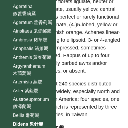
Outer florets ligulate, neuter or
Ageratina
pistillate, usually yellow; central
假藿香薊屬
florets perfect or rarely functional
Ageratum 藿香薊屬
staminate, (4-)5-lobed, yellow or
Ainsliaea 鬼督郵屬
brownish orange. Achenes linear-
oblong to ellipsoid, 3- or 4-angled
Ambrosia 豬草屬
or compressed, sometimes
Anaphalis 籟簫屬
winged. Pappus of up to four
Anthemis 黃春菊屬
usually barbed awns and/or
Argyranthemum
bristles, or absent.
木茼蒿屬
Artemisia 蒿屬
About 240 species distributed
Aster 紫菀屬
worldwidely, especially North and
South America; four species, one
Austroeupatorium
of which is represented by three
假澤蘭屬
varieties, in Taiwan.
Bellis 雛菊屬
Bidens 鬼針屬