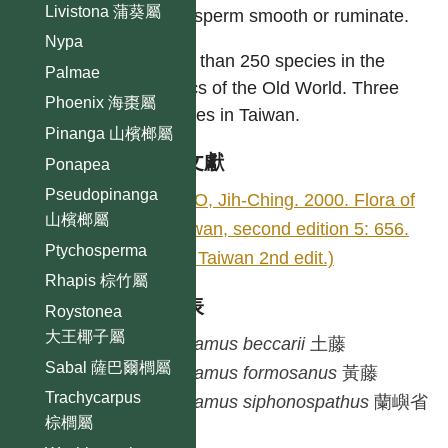
Livistona 蒲葵屬
endosperm smooth or ruminate.
Nypa
More than 250 species in the
Palmae
tropics of the Old World. Three
Phoenix 海棗屬
species in Taiwan.
Pinanga 山檳榔屬
參考文獻
Ponapea
Pseudopinanga
LIAO, Jih-Ching. 2000. Flora of
山檳榔屬
Taiwan, second edition 5: 656.
Ptychosperma
(Fl. Taiwan 2nd edit.)
Rhapis 棕竹屬
種列表
Roystonea
大王椰子屬
Calamus
beccarii
土藤
Sabal 薩巴爾櫚屬
Calamus
formosanus
黃藤
Trachycarpus
Calamus
siphonospathus
蘭嶼省
棕櫚屬
藤