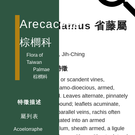
Arecaceae
Calamus 省藤屬
棕櫚科
作者
LIAO, Jih-Ching
Flora of
Taiwan
型態特徵
Palmae
棕櫚科
Erect or scandent vines,
polygamo-dioecious, armed,
tufted. Leaves alternate, pinnately
特徵描述
compound; leaflets acuminate,
with parallel veins, rachis often
屬列表
elongated into an armed
flagellum, sheath armed, a ligule
Acoelorraphe