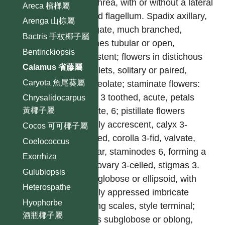
or ochrea, with or without a lateral
Areca 檳榔屬
armed flagellum. Spadix axillary,
Arenga 山棕屬
elongate, much branched,
Bactris 手杖椰子屬
spathes tubular or open,
Bentinckiopsis
persistent; flowers in distichous
Calamus 省藤屬
spikelets, solitary or paired,
Caryota 魚尾葵屬
bracteolate; staminate flowers:
calyx 3 toothed, acute, petals
Chrysalidocarpus
valvate, 6; pistillate flowers
黃椰子屬
slightly accrescent, calyx 3-
Cocos 可可椰子屬
toothed, corolla 3-fid, valvate,
Coelococcus
tubular, staminodes 6, forming a
Exorrhiza
cup, ovary 3-celled, stigmas 3.
Gulubiopsis
Fruit globose or ellipsoid, with
Heterospathe
closely appressed imbricate
Hyophorbe
shining scales, style terminal;
酒瓶椰子屬
seeds subglobose or oblong,