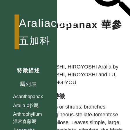
Araliaceae
Sinopanax 華參
屬
五加科
作者
OHASHI, HIROYOSHI Aralia by
特徵描述
OHASHI, HIROYOSHI and LU,
SHENG-YOU
屬列表
型態特徵
Acanthopanax
Aralia 刺?屬
Trees or shrubs; branches
ferrugineous-stellate-tomentose
Arthrophyllum
洋常春藤屬
and pilose. Leaves simple, large,