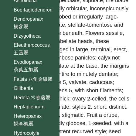
long-petiolate, stipulate, the blade
Astrotricha
broadly orbicular, inconspicuously
Boerlagiodendron
3–5-lobed or irregularly large-
Dendropanax
dentate, stellate-tomentose and
樹參屬
pilose beneath. Flowers sessile,
Dizygotheca
in umbellate heads, these
Eleutherococcus
arranged in large, terminal, erect,
五函屬
corymbose panicles; calyx not
Evodiopanax
articulate at the base, the margins
萸葉五加屬
subentire to minutely dentate;
Fatsia 八角金盤屬
petals 5, valvate, caducous;
Gilibertia
stamens 5, with short filaments;
Hedera 常春藤屬
disc thick; ovary 2-celled, the cells
1-ovulate; styles 2, short, distinct,
Heptapleurum
erect, stigmatic. Fruit a drupe,
Heteropanax
broadly globose, 1-seeded, with a
幌傘楓屬
persistent recurved style; seed
Hydrocotyle