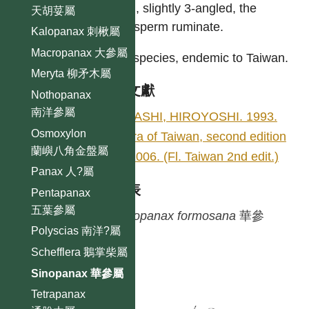
ovoid, slightly 3-angled, the
天胡荽屬
endosperm ruminate.
Kalopanax 刺楸屬
Macropanax 大參屬
One species, endemic to Taiwan.
Meryta 柳矛木屬
參考文獻
Nothopanax
南洋參屬
OHASHI, HIROYOSHI. 1993.
Osmoxylon
Flora of Taiwan, second edition
蘭嶼八角金盤屬
3: 1006. (Fl. Taiwan 2nd edit.)
Panax 人?屬
種列表
Pentapanax
五葉參屬
Sinopanax
formosana
華參
Polyscias 南洋?屬
Schefflera 鵝掌柴屬
Sinopanax 華參屬
Tetrapanax