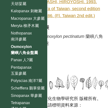
OHASHI, HIROYOSHI. 1993.
天胡荽屬
Flora of Taiwan, second edition
Kalopanax 刺楸屬
3: 986. (Fl. Taiwan 2nd edit.)
Macropanax 大參屬
Meryta 柳矛木屬
種列表
Nothopanax
Osmoxylon
pectinatum
蘭嶼八角
南洋參屬
金盤
Osmoxylon
蘭嶼八角金盤屬
Panax 人?屬
Pentapanax
五葉參屬
Polyscias 南洋?屬
Schefflera 鵝掌柴屬
Sinopanax 華參屬
國立台灣大學生態學與演化生物學研究所 版權所有。
Tetrapanax
歡迎引用本網站資料，並請標明資料來源：