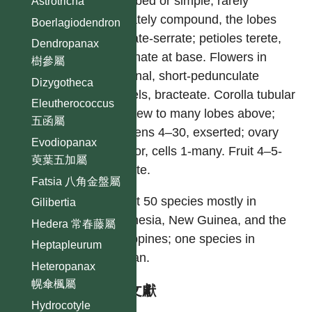
–7-lobed or simple, rarely
Astrotricha
digitately compound, the lobes
Boerlagiodendron
crenate-serrate; petioles terete,
Dendropanax
pectinate at base. Flowers in
樹參屬
terminal, short-pedunculate
Dizygotheca
umbels, bracteate. Corolla tubular
Eleutherococcus
with few to many lobes above;
五函屬
stamens 4–30, exserted; ovary
Evodiopanax
inferior, cells 1-many. Fruit 4–5-
萸葉五加屬
sulcate.
Fatsia 八角金盤屬
About 50 species mostly in
Gilibertia
Indonesia, New Guinea, and the
Hedera 常春藤屬
Philippines; one species in
Heptapleurum
Taiwan.
Heteropanax
幌傘楓屬
參考文獻
Hydrocotyle