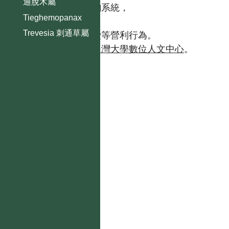
通脫木屬
【台灣植物資訊整合查詢系統，
Tieghemopanax
https://tai2.ntu.edu.tw。】
Trevesia 刺通草屬
且不得有收取資料查詢費等營利行為。
如需商業使用，請聯繫
台灣大學數位人文中心
。