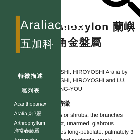
Araliaceae
Osmoxylon 蘭嶼
八角金盤屬
五加科
作者
OHASHI, HIROYOSHI Aralia by
特徵描述
OHASHI, HIROYOSHI and LU,
SHENG-YOU
屬列表
型態特徵
Acanthopanax
Aralia 刺?屬
Trees or shrubs, the branches
robust, unarmed, glabrous.
Arthrophyllum
洋常春藤屬
Leaves long-petiolate, palmately 3