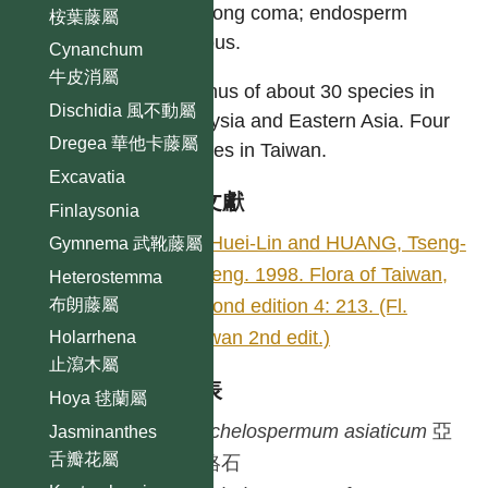
with long coma; endosperm
桉葉藤屬
copious.
Cynanchum
牛皮消屬
A genus of about 30 species in
Dischidia 風不動屬
Malaysia and Eastern Asia. Four
Dregea 華他卡藤屬
species in Taiwan.
Excavatia
參考文獻
Finlaysonia
LI, Huei-Lin and HUANG, Tseng-
Gymnema 武靴藤屬
Chieng. 1998. Flora of Taiwan,
Heterostemma
布朗藤屬
second edition 4: 213. (Fl.
Taiwan 2nd edit.)
Holarrhena
止瀉木屬
種列表
Hoya 毬蘭屬
Trachelospermum
asiaticum
亞
Jasminanthes
舌瓣花屬
洲絡石