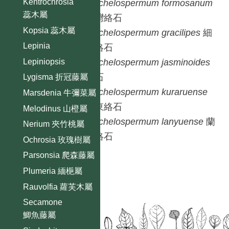
Kentrochrosia
Trachelospermum
formosanum
蕊木屬
台灣絡石
Kopsia 蕊木屬
Trachelospermum
gracilipes
細
Lepinia
梗絡石
Lepiniopsis
Trachelospermum
jasminoides
絡石
Lygisma 折冠藤屬
Trachelospermum
kuraruense
Marsdenia 牛彌菜屬
屏東絡石
Melodinus 山橙屬
Trachelospermum
lanyuense
蘭
Nerium 夾竹桃屬
嶼絡石
Ochrosia 玫瑰樹屬
Parsonsia 爬森藤屬
Plumeria 緬梔屬
Rauvolfia 蘿芙木屬
Secamone
鯽魚藤屬