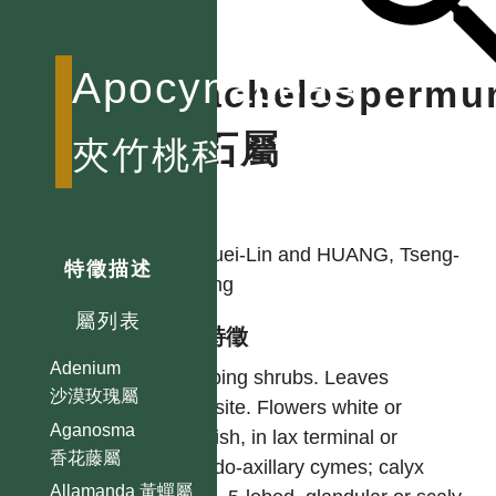
Apocynaceae
Trachelosperm
絡石屬
夾竹桃科
作者
LI, Huei-Lin and HUANG, Tseng-
特徵描述
Chieng
屬列表
型態特徵
Adenium
Climbing shrubs. Leaves
沙漠玫瑰屬
opposite. Flowers white or
Aganosma
purplish, in lax terminal or
香花藤屬
pseudo-axillary cymes; calyx
Allamanda 黃蟬屬