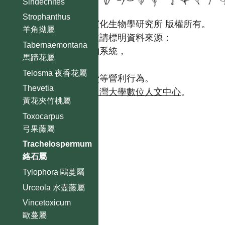
Sindechites
Strophanthus
國立台灣大學生態學與演化生物學研究所 版權所有。
羊角拗屬
歡迎引用本網站資料，並請標明資料來源：
Tabernaemontana
【台灣植物資訊整合查詢系統，
馬蹄花屬
https://tai2.ntu.edu.tw。】
Telosma 夜香花屬
且不得有收取資料查詢費等營利行為。
Thevetia
如需商業使用，請聯繫
台灣大學數位人文中心
。
黃花夾竹桃屬
Toxocarpus
弓果藤屬
Trachelospermum
絡石屬
Tylophora 鷗蔓屬
Urceola 水壺藤屬
Vincetoxicum
歐蔓屬