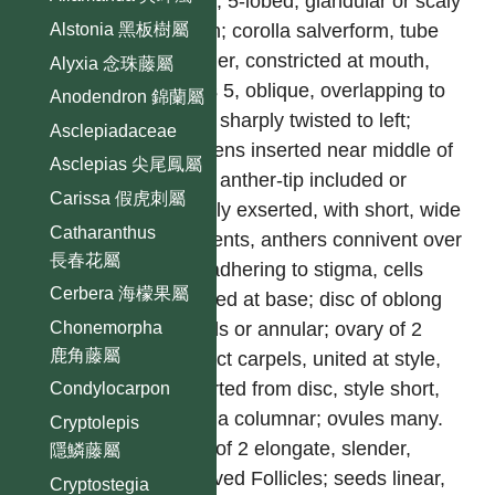
small, 5-lobed, glandular or scaly
within; corolla salverform, tube
Alstonia 黑板樹屬
slender, constricted at mouth,
Alyxia 念珠藤屬
lobes 5, oblique, overlapping to
Anodendron 錦蘭屬
right, sharply twisted to left;
Asclepiadaceae
stamens inserted near middle of
Asclepias 尖尾鳳屬
tube, anther-tip included or
Carissa 假虎刺屬
slightly exserted, with short, wide
Catharanthus
filaments, anthers connivent over
長春花屬
and adhering to stigma, cells
Cerbera 海檬果屬
spurred at base; disc of oblong
Chonemorpha
glands or annular; ovary of 2
鹿角藤屬
distinct carpels, united at style,
exserted from disc, style short,
Condylocarpon
stigma columnar; ovules many.
Cryptolepis
Fruit of 2 elongate, slender,
隱鱗藤屬
incurved Follicles; seeds linear,
Cryptostegia