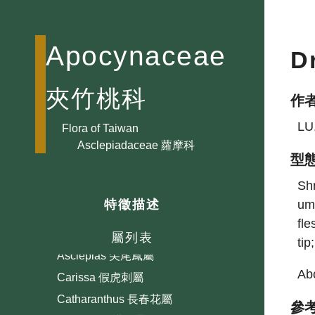
Apocynaceae
D
夾竹桃科
作
Adenium 沙漠玫瑰屬
LU
Aganosma 香花藤屬
Flora of Taiwan
Asclepiadaceae 蘿摩科
Allamanda 黃蟬屬
型
Alstonia 黑板樹屬
Shr
Alyxia 念珠藤屬
umb
特徵描述
Anodendron 錦蘭屬
fle
Asclepiadaceae
屬列表
tip
Asclepias 尖尾鳳屬
Abo
Carissa 假虎刺屬
Catharanthus 長春花屬
參