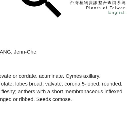
台灣植物資訊整合查詢系統
Plants of Taiwan
English
找植物
找標本
電子書
WANG, Jenn-Che
ovate or cordate, acuminate. Cymes axillary,
rotate, lobes broad, valvate; corona 5-lobed, rounded,
, fleshy; anthers with a short membranaceous inflexed
, winged or ribbed. Seeds comose.