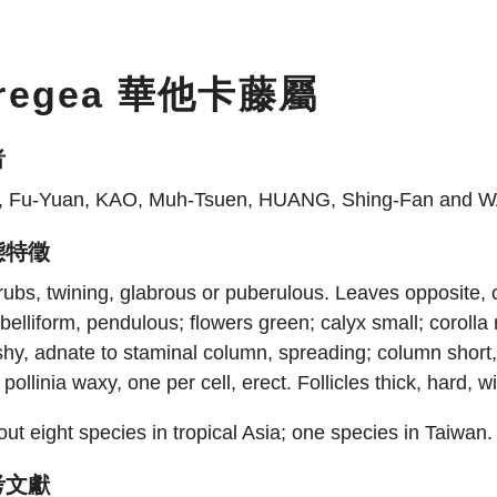
regea 華他卡藤屬
者
, Fu-Yuan, KAO, Muh-Tsuen, HUANG, Shing-Fan and 
態特徵
ubs, twining, glabrous or puberulous. Leaves opposite, 
elliform, pendulous; flowers green; calyx small; corolla 
shy, adnate to staminal column, spreading; column short
; pollinia waxy, one per cell, erect. Follicles thick, hard
ut eight species in tropical Asia; one species in Taiwan.
考文獻