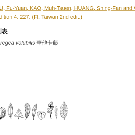
U, Fu-Yuan, KAO, Muh-Tsuen, HUANG, Shing-Fan and W
dition 4: 227. (Fl. Taiwan 2nd edit.)
列表
regea
volubilis
華他卡藤