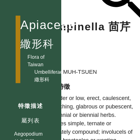
Apiaceae
Pimpinella 茴芹
屬
繖形科
Flora of
作者
Taiwan
KAO, MUH-TSUEN
Umbelliferae
繖形科
型態特徵
Slender or low, erect, caulescent,
特徵描述
branching, glabrous or pubescent,
perennial or biennial herbs.
屬列表
Leaves simple, ternate or
pinnately compound; involucels of
Aegopodium