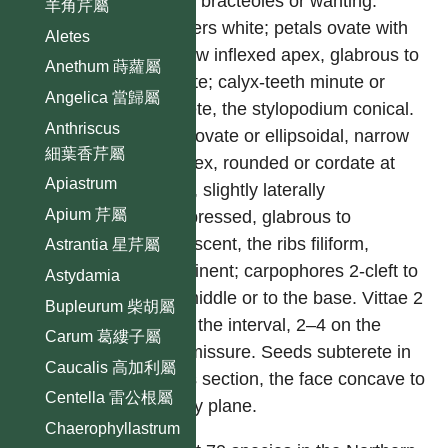
small bracteoles or wanting.
羊角芹屬
Flowers white; petals ovate with
Aletes
narrow inflexed apex, glabrous to
Anethum 蒔蘿屬
hirsute; calyx-teeth minute or
Angelica 當歸屬
obslete, the stylopodium conical.
Anthriscus
Fruit ovate or ellipsoidal, narrow
細葉香芹屬
at apex, rounded or cordate at
Apiastrum
base, slightly laterally
Apium 芹屬
compressed, glabrous to
pubescent, the ribs filiform,
Astrantia 星芹屬
prominent; carpophores 2-cleft to
Astydamia
the middle or to the base. Vittae 2
Bupleurum 柴胡屬
–5 in the interval, 2–4 on the
Carum 葛縷子屬
commissure. Seeds subterete in
Caucalis 高加利屬
cross section, the face concave to
Centella 雷公根屬
nearly plane.
Chaerophyllastrum