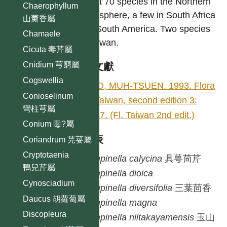
About 70 species in the Northern
Chaerophyllum
Hemisphere, a few in South Africa
山薰香屬
and South America. Two species
Chamaele
in Taiwan.
Cicuta 毒芹屬
Cnidium 芎窮屬
參考文獻
Cogswellia
KAO, MUH-TSUEN. 1993. Flora
Conioselinum
of Taiwan, second edition 3:
彎柱芎屬
1037. (Fl. Taiwan 2nd edit.)
Conium 毒?屬
種列表
Coriandrum 芫荽屬
Cryptotaenia
Pimpinella
calycina
具萼茴芹
鴨兒芹屬
Pimpinella
dioica
Cynosciadium
Pimpinella
diversifolia
三葉茴香
Daucus 胡蘿蔔屬
Pimpinella
magna
Discopleura
Pimpinella
niitakayamensis
玉山