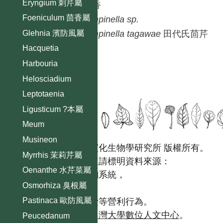
Eryngium 刺芹屬
茴香
Foeniculum 茴香屬
Pimpinella
sp.
Glehnia 濱防風屬
Pimpinella
tagawae
田代氏茴芹
Hacquetia
Harbouria
Helosciadium
Leptotaenia
Ligusticum ?本屬
Meum
Musineon
國立台灣大學生態學與演化生物學研究所 版權所有。
Myrrhis 茉莉芹屬
歡迎引用本網站資料，並請標明資料來源：
Oenanthe 水芹菜屬
【台灣植物資訊整合查詢系統，
Osmorhiza 臭根屬
https://tai2.ntu.edu.tw。】
Pastinaca 歐防風屬
且不得有收取資料查詢費等營利行為。
如需商業使用，請聯繫
台灣大學數位人文中心
。
Peucedanum