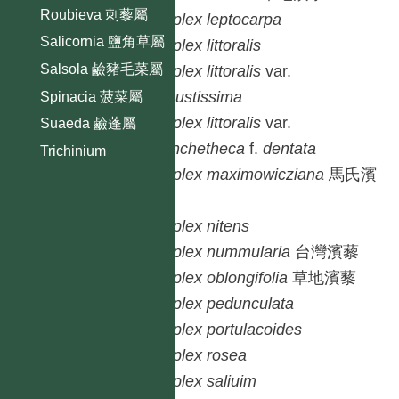
Roubieva 刺藜屬
Atriplex
leptocarpa
Salicornia 鹽角草屬
Atriplex
littoralis
Salsola 鹼豬毛菜屬
Atriplex
littoralis
var.
angustissima
Spinacia 菠菜屬
Atriplex
littoralis
var.
Suaeda 鹼蓬屬
rhynchetheca
f.
dentata
Trichinium
Atriplex
maximowicziana
馬氏濱
藜
Atriplex
nitens
Atriplex
nummularia
台灣濱藜
Atriplex
oblongifolia
草地濱藜
Atriplex
pedunculata
Atriplex
portulacoides
Atriplex
rosea
Atriplex
saliuim