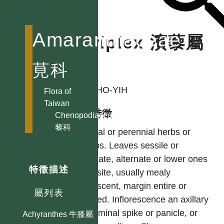
Amaranthaceae
Atriplex 濱藜屬
莧科
作者
LIU, HO-YIH
Flora of
Taiwan
型態特徵
Chenopodiaceae
藜科
Annual or perennial herbs or
shrubs. Leaves sessile or
petiolate, alternate or lower ones
特徵描述
opposite, usually mealy
pubescent, margin entire or
屬列表
toothed. Inflorescence an axillary
or terminal spike or panicle, or
Achyranthes 牛膝屬