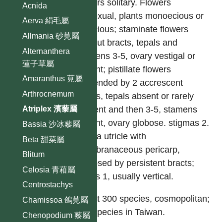
flowers solitary. Flowers
Acnida
unisexual, plants monoecious or
Aerva 絹毛屬
dioecious; staminate flowers
Allmania 砂莧屬
without bracts, tepals and
Alternanthera
stamens 3-5, ovary vestigal or
蓮子草屬
absent; pistillate flowers
Amaranthus 莧屬
subtended by 2 accrescent
Arthrocnemum
bracts, tepals absent or rarely
present and then 3-5, stamens
Atriplex 濱藜屬
absent, ovary globose. stigmas 2.
Bassia 沙冰藜屬
Fruit a utricle with
Beta 甜菜屬
membranaceous pericarp,
Blitum
enclosed by persistent bracts;
Celosia 青葙屬
seeds 1, usually vertical.
Centrostachys
About 300 species, cosmopolitan;
Chamissoa 鴿莧屬
two species in Taiwan.
Chenopodium 藜屬