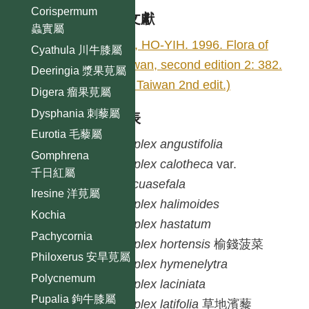
Corispermum
參考文獻
蟲實屬
LIU, HO-YIH. 1996. Flora of
Cyathula 川牛膝屬
Taiwan, second edition 2: 382.
Deeringia 漿果莧屬
(Fl. Taiwan 2nd edit.)
Digera 瘤果莧屬
Dysphania 刺藜屬
種列表
Eurotia 毛藜屬
Atriplex
angustifolia
Gomphrena
Atriplex
calotheca
var.
千日紅屬
macuasefala
Iresine 洋莧屬
Atriplex
halimoides
Kochia
Atriplex
hastatum
Pachycornia
Atriplex
hortensis
榆錢菠菜
Philoxerus 安旱莧屬
Atriplex
hymenelytra
Polycnemum
Atriplex
laciniata
Pupalia 鉤牛膝屬
Atriplex
latifolia
草地濱藜