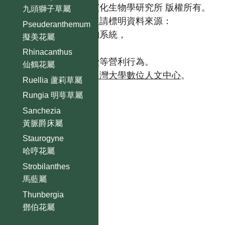
國立台灣大學生態學與演化生物學研究所 版權所有。
九頭獅子草屬
歡迎引用本網站資料，並請標明資料來源：
Pseuderanthemum
【台灣植物資訊整合查詢系統，
擬美花屬
https://tai2.ntu.edu.tw。】
Rhinacanthus
且不得有收取資料查詢費等營利行為。
仙鶴花屬
如需商業使用，請聯繫
台灣大學數位人文中心
。
Ruellia 蘆莉草屬
Rungia 明萼草屬
Sanchezia
黃脈爵床屬
Staurogyne
哈哼花屬
Strobilanthes
馬藍屬
Thunbergia
鄧伯花屬