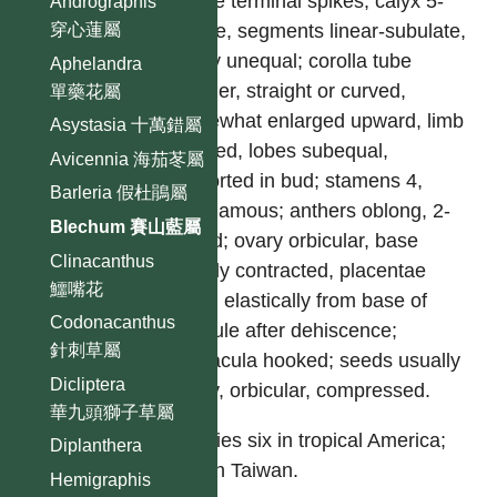
dense terminal spikes; calyx 5-
Andrographis
partite, segments linear-subulate,
穿心蓮屬
rarely unequal; corolla tube
Aphelandra
slender, straight or curved,
單藥花屬
somewhat enlarged upward, limb
Asystasia 十萬錯屬
5-lobed, lobes subequal,
Avicennia 海茄苳屬
contorted in bud; stamens 4,
Barleria 假杜鵑屬
didynamous; anthers oblong, 2-
Blechum 賽山藍屬
celled; ovary orbicular, base
Clinacanthus
shortly contracted, placentae
鱷嘴花
rising elastically from base of
Codonacanthus
capsule after dehiscence;
針刺草屬
retinacula hooked; seeds usually
Dicliptera
many, orbicular, compressed.
華九頭獅子草屬
Species six in tropical America;
Diplanthera
one in Taiwan.
Hemigraphis