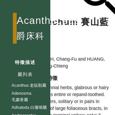
Acanthaceae
Blechum 賽山藍
屬
爵床科
作者
HSIEH, Chang-Fu and HUANG,
特徵描述
Tseng-Chieng
屬列表
型態特徵
Acanthus 老鼠勒屬
Perennial herbs, glabrous or hairy
Adenosma
leaves entire or repand-toothed.
毛麝香屬
Flowers, solitary or in pairs in
Adhatoda 白珊瑚屬
axils of large foliaceous bracts, in