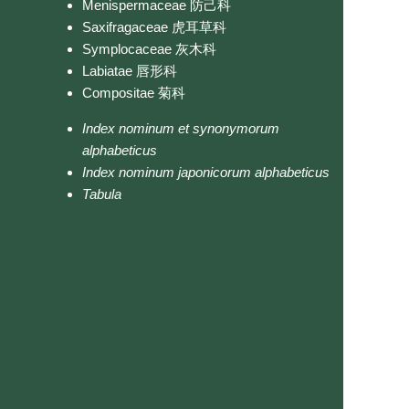
Menispermaceae 防己科
Saxifragaceae 虎耳草科
Symplocaceae 灰木科
Labiatae 唇形科
Compositae 菊科
Index nominum et synonymorum
alphabeticus
Index nominum japonicorum alphabeticus
Tabula