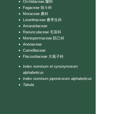
Orchidaceae 蘭科
Fagaceae 殼斗科
Moraceae 桑科
Loranthaceae 桑寄生科
Amarantaceae
Ranunculaceae 毛茛科
Menispermaceae 防己科
Anonaceae
Camelliaceae
Flacourtiaceae 大風子科
Index nominum et synonymorum
alphabeticus
Index nominum japonicorum alphabeticus
Tabula