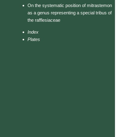
On the systematic position of mitrastemon
as a genus representing a special tribus of
the rafflesiaceae
Index
Plates