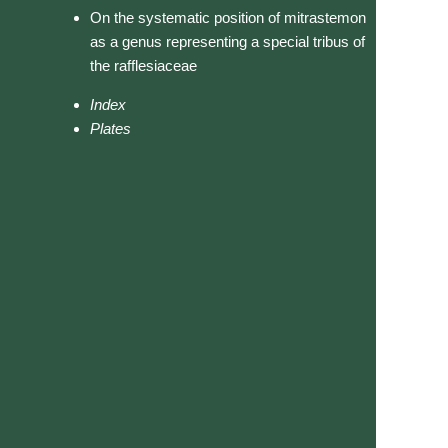
On the systematic position of mitrastemon
as a genus representing a special tribus of
the rafflesiaceae
Index
Plates