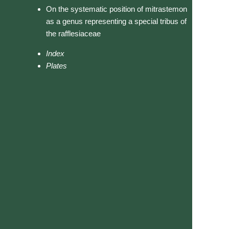
On the systematic position of mitrastemon
as a genus representing a special tribus of
the rafflesiaceae
Index
Plates