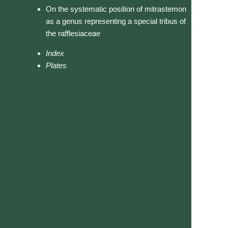
On the systematic position of mitrastemon
as a genus representing a special tribus of
the rafflesiaceae
Index
Plates