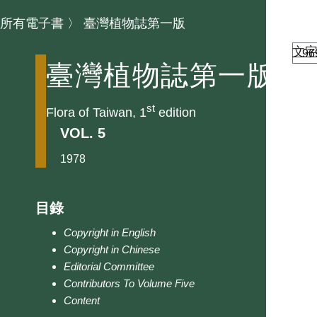
所有電子書
〉
臺灣植物誌第一版
文
臺灣植物誌第一版
st
Flora of Taiwan, 1
edition
VOL. 5
1978
目錄
Copyright in English
Copyright in Chinese
Editorial Committee
Contributors To Volume Five
Content