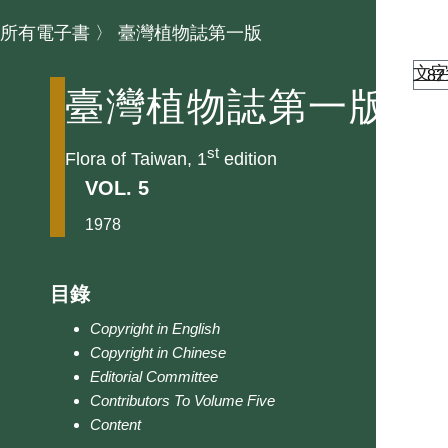
所有電子書
〉
臺灣植物誌第一版
文
臺灣植物誌第一版
st
Flora of Taiwan, 1
edition
VOL. 5
1978
目錄
Copyright in English
Copyright in Chinese
Editorial Committee
Contributors To Volume Five
Content