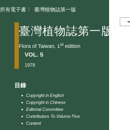
所有電子書
〉
臺灣植物誌第一版
臺灣植物誌第一版
st
Flora of Taiwan, 1
edition
VOL. 5
1978
目錄
Copyright in English
Copyright in Chinese
Editorial Committee
Contributors To Volume Five
Content