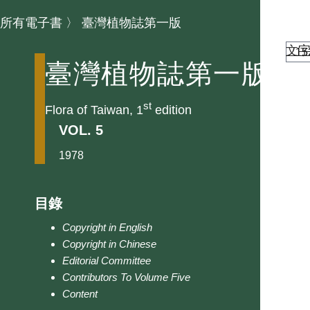
所有電子書
〉
臺灣植物誌第一版
文
臺灣植物誌第一版
st
Flora of Taiwan, 1
edition
VOL. 5
1978
目錄
Copyright in English
Copyright in Chinese
Editorial Committee
Contributors To Volume Five
Content