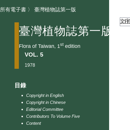
所有電子書
〉
臺灣植物誌第一版
文
臺灣植物誌第一版
st
Flora of Taiwan, 1
edition
VOL. 5
1978
目錄
Copyright in English
Copyright in Chinese
Editorial Committee
Contributors To Volume Five
Content