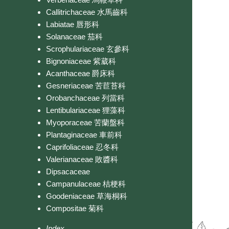
Callitrichaceae 水馬齒科
Labiatae 唇形科
Solanaceae 茄科
Scrophulariaceae 玄參科
Bignoniaceae 紫葳科
Acanthaceae 爵床科
Gesneriaceae 苦苣苔科
Orobanchaceae 列當科
Lentibulariaceae 狸藻科
Myoporaceae 苦蘭盤科
Plantaginaceae 車前科
Caprifoliaceae 忍冬科
Valerianaceae 敗醬科
Dipsacaceae
Campanulaceae 桔梗科
Goodeniaceae 草海桐科
Compositae 菊科
Index