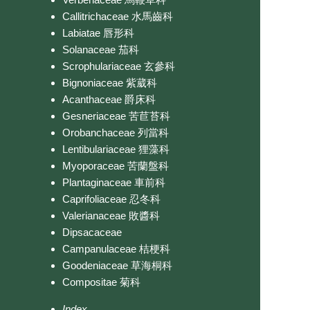
Callitrichaceae 水馬齒科
Labiatae 唇形科
Solanaceae 茄科
Scrophulariaceae 玄參科
Bignoniaceae 紫葳科
Acanthaceae 爵床科
Gesneriaceae 苦苣苔科
Orobanchaceae 列當科
Lentibulariaceae 狸藻科
Myoporaceae 苦蘭盤科
Plantaginaceae 車前科
Caprifoliaceae 忍冬科
Valerianaceae 敗醬科
Dipsacaceae
Campanulaceae 桔梗科
Goodeniaceae 草海桐科
Compositae 菊科
Index