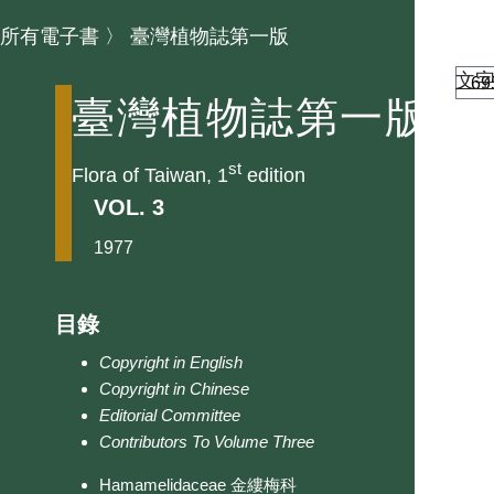
所有電子書
〉
臺灣植物誌第一版
文
臺灣植物誌第一版
st
Flora of Taiwan, 1
edition
VOL. 3
1977
目錄
Copyright in English
Copyright in Chinese
Editorial Committee
Contributors To Volume Three
Hamamelidaceae 金縷梅科