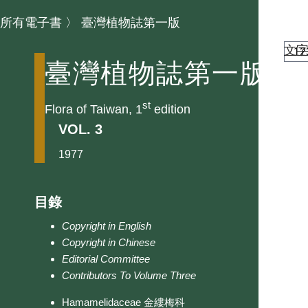
所有電子書
〉
臺灣植物誌第一版
文
臺灣植物誌第一版
st
Flora of Taiwan, 1
edition
VOL. 3
1977
目錄
Copyright in English
Copyright in Chinese
Editorial Committee
Contributors To Volume Three
Hamamelidaceae 金縷梅科