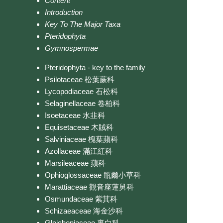
Content
Introduction
Key To The Major Taxa
Pteridophyta
Gymnospermae
Pteridophyta - key to the family
Psilotaceae 松葉蕨科
Lycopodiaceae 石松科
Selaginellaceae 卷柏科
Isoetaceae 水韭科
Equisetaceae 木賊科
Salviniaceae 槐葉蘋科
Azollaceae 滿江紅科
Marsileaceae 蘋科
Ophioglossaceae 瓶爾小草科
Marattiaceae 觀音座蓮舅科
Osmundaceae 紫萁科
Schizaeaceae 海金沙科
Gleicheniaceae 裏白科