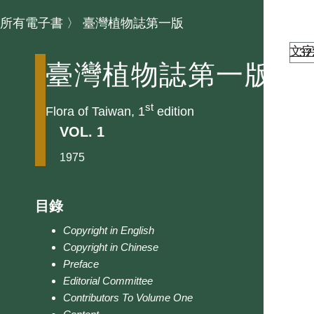
所有電子書
〉
臺灣植物誌第一版
文
臺灣植物誌第一版
st
Flora of Taiwan, 1
edition
VOL. 1
1975
目錄
Copyright in English
Copyright in Chinese
Preface
Editorial Committee
Contributors To Volume One