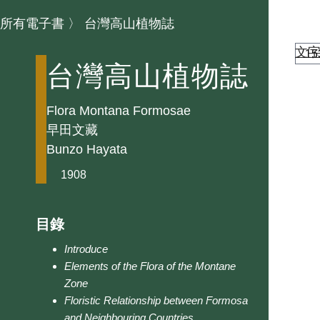
所有電子書
〉
台灣高山植物誌
文
台灣高山植物誌
Flora Montana Formosae
早田文藏
Bunzo Hayata
1908
目錄
Introduce
Elements of the Flora of the Montane
Zone
Floristic Relationship between Formosa
and Neighbouring Countries