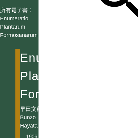
所有電子書
〉
Enumeratio
Plantarum
Formosanarum
Enumeratio
Plantarum
Formosanarum
早田文藏
Bunzo
Hayata
1906