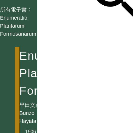
所有電子書
〉
Enumeratio
Plantarum
Formosanarum
Enumeratio
Plantarum
Formosanarum
早田文藏
Bunzo
Hayata
1906