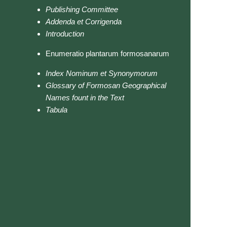
Publishing Committee
Addenda et Corrigenda
Introduction
Enumeratio plantarum formosanarum
Index Nominum et Synonymorum
Glossary of Formosan Geographical
Names fount in the Text
Tabula