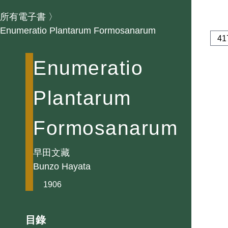
所有電子書
〉
Enumeratio Plantarum Formosanarum
Enumeratio
Plantarum
Formosanarum
早田文藏
Bunzo Hayata
1906
目錄