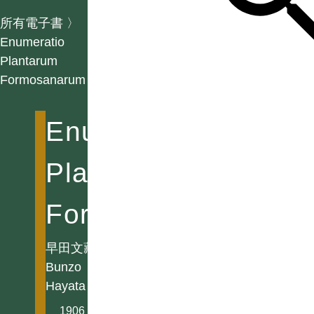
所有電子書
〉
Enumeratio
Plantarum
Formosanarum
Enumeratio
Plantarum
Formosanarum
早田文藏
Bunzo
Hayata
1906