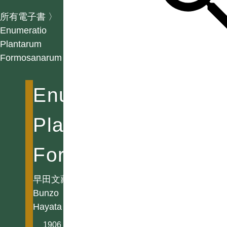
所有電子書
〉
Enumeratio
Plantarum
Formosanarum
Enumeratio
Plantarum
Formosanarum
早田文藏
Bunzo
Hayata
1906