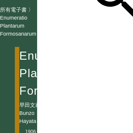
所有電子書
〉
Enumeratio
Plantarum
Formosanarum
Enumeratio
Plantarum
Formosanarum
早田文藏
Bunzo
Hayata
1906