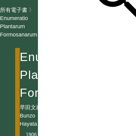
所有電子書
〉
Enumeratio
Plantarum
Formosanarum
Enumeratio
Plantarum
Formosanarum
早田文藏
Bunzo
Hayata
1906