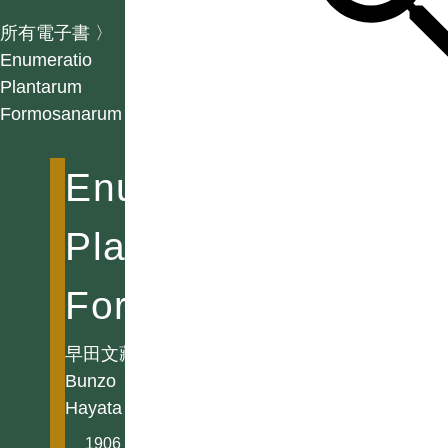
所有電子書
〉
Enumeratio
Plantarum
Formosanarum
Enumeratio
Plantarum
Formosanarum
早田文藏
Bunzo
Hayata
1906