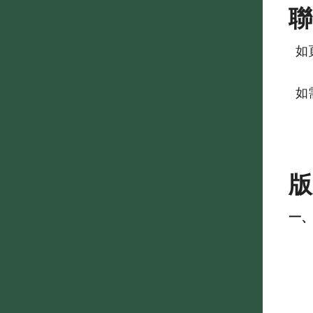
如
如需
一