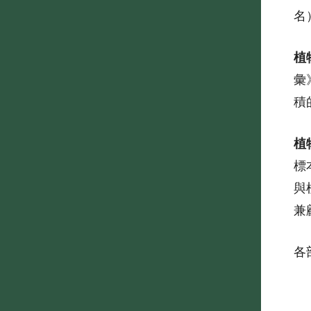
名
植
彙
積
植
標
與
兼
各