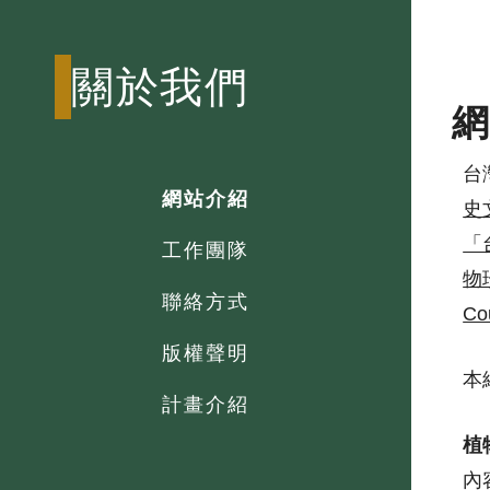
;
關於我們
台
網站介紹
史文
「台
工作團隊
物珍
聯絡方式
Co
版權聲明
本
計畫介紹
植
內