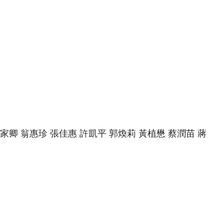
家卿 翁惠珍 張佳惠 許凱平 郭煥莉 黃植懋 蔡潤苗 蔣