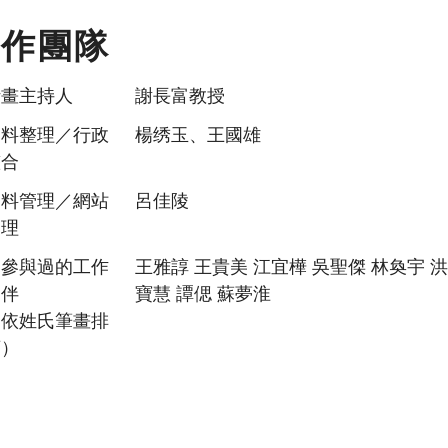
工作團隊
計畫主持人
謝長富教授
資料整理／行政
楊绣玉、王國雄
整合
資料管理／網站
呂佳陵
管理
曾參與過的工作
王雅諄 王貴美 江宜樺 吳聖傑 林奐宇 洪
夥伴
寶慧 譚偲 蘇夢淮
（依姓氏筆畫排
序）